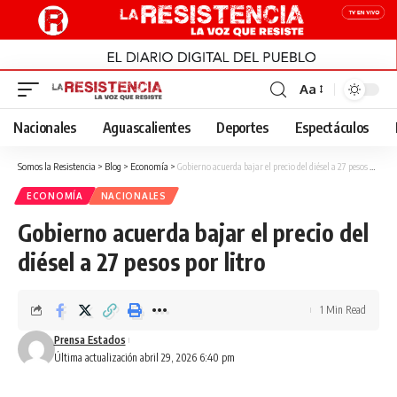
Aa
Font
Resizer
Nacionales
Aguascalientes
Deportes
Espectáculos
Somos la Resistencia
>
Blog
>
Economía
>
Gobierno acuerda bajar el precio del diésel a 27 pesos por litro
ECONOMÍA
NACIONALES
Gobierno acuerda bajar el precio del
diésel a 27 pesos por litro
1 Min Read
Prensa Estados
Última actualización abril 29, 2026 6:40 pm