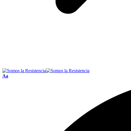
Font
Aa
Resizer