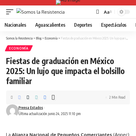
Aa
Font
Resizer
Nacionales
Aguascalientes
Deportes
Espectáculos
Somos la Resistencia
>
Blog
>
Economía
>
Fiestas de graduación en México 2025: Un lujo que impacta el bolsillo familiar
ECONOMÍA
Fiestas de graduación en México
2025: Un lujo que impacta el bolsillo
familiar
2 Min Read
Prensa Estados
Última actualización junio 24, 2025 11:10 pm
La
Alianza Nacional de Pequeños Comerciantes
(
Anpec
)