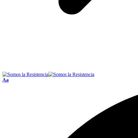
Font
Aa
Resizer