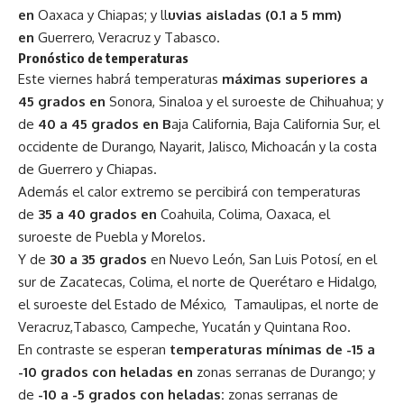
en
Oaxaca y Chiapas; y ll
uvias aisladas (0.1 a 5 mm)
en
Guerrero, Veracruz y Tabasco.
Pronóstico de temperaturas
Este viernes habrá temperaturas
máximas superiores a
45 grados en
Sonora, Sinaloa y el suroeste de Chihuahua; y
de
40 a 45 grados en B
aja California, Baja California Sur, el
occidente de Durango, Nayarit, Jalisco, Michoacán y la costa
de Guerrero y Chiapas.
Además el calor extremo se percibirá con temperaturas
de
35 a 40 grados en
Coahuila, Colima, Oaxaca, el
suroeste de Puebla y Morelos.
Y de
30 a 35 grados
en Nuevo León, San Luis Potosí, en el
sur de Zacatecas, Colima, el norte de Querétaro e Hidalgo,
el suroeste del Estado de México, Tamaulipas, el norte de
Veracruz,Tabasco, Campeche, Yucatán y Quintana Roo.
En contraste se esperan
temperaturas mínimas de -15 a
-10 grados con heladas en
zonas serranas de Durango; y
de
-10 a -5 grados con heladas:
zonas serranas de