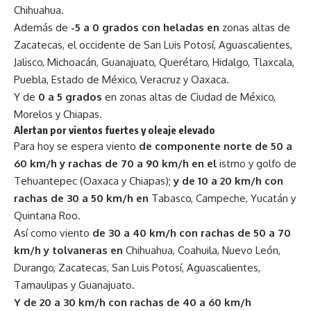
Chihuahua.
Además de
-5 a 0 grados con heladas en
zonas altas de
Zacatecas, el occidente de San Luis Potosí, Aguascalientes,
Jalisco, Michoacán, Guanajuato, Querétaro, Hidalgo, Tlaxcala,
Puebla, Estado de México, Veracruz y Oaxaca.
Y de
0 a 5 grados
en zonas altas de Ciudad de México,
Morelos y Chiapas.
Alertan por vientos fuertes y oleaje elevado
Para hoy se espera viento
de componente norte de 50 a
60 km/h y rachas de 70 a 90 km/h en el
istmo y golfo de
Tehuantepec (Oaxaca y Chiapas);
y de
10 a 20 km/h con
rachas de 30 a 50 km/h en
Tabasco, Campeche, Yucatán y
Quintana Roo.
Así como viento
de 30 a 40 km/h con rachas de 50 a 70
km/h y tolvaneras en
Chihuahua, Coahuila, Nuevo León,
Durango, Zacatecas, San Luis Potosí, Aguascalientes,
Tamaulipas y Guanajuato.
Y de 20 a 30 km/h con rachas de 40 a 60 km/h