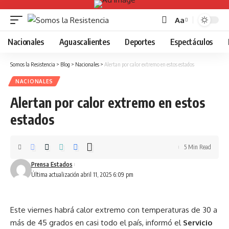
Aa
Font
Resizer
Nacionales
Aguascalientes
Deportes
Espectáculos
Somos la Resistencia
>
Blog
>
Nacionales
>
Alertan por calor extremo en estos estados
NACIONALES
Alertan por calor extremo en estos
estados
5 Min Read
Prensa Estados
Última actualización abril 11, 2025 6:09 pm
Este viernes habrá calor extremo con temperaturas de 30 a
más de 45 grados en casi todo el país, informó el
Servicio