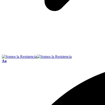
Font
Aa
Resizer