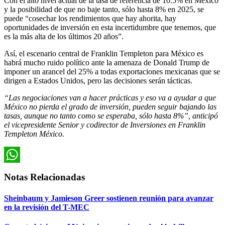
Con el alto nivel actual de la tasa de referencia de 10.5% en México
y la posibilidad de que no baje tanto, sólo hasta 8% en 2025, se
puede “cosechar los rendimientos que hay ahorita, hay
oportunidades de inversión en esta incertidumbre que tenemos, que
es la más alta de los últimos 20 años”.
Así, el escenario central de Franklin Templeton para México es
habrá mucho ruido político ante la amenaza de Donald Trump de
imponer un arancel del 25% a todas exportaciones mexicanas que se
dirigen a Estados Unidos, pero las decisiones serán tácticas.
“Las negociaciones van a hacer prácticas y eso va a ayudar a que
México no pierda el grado de inversión, pueden seguir bajando las
tasas, aunque no tanto como se esperaba, sólo hasta 8%”, anticipó
el vicepresidente Senior y codirector de Inversiones en Franklin
Templeton México.
WhatsApp
Notas Relacionadas
Sheinbaum y Jamieson Greer sostienen reunión para avanzar
en la revisión del T-MEC