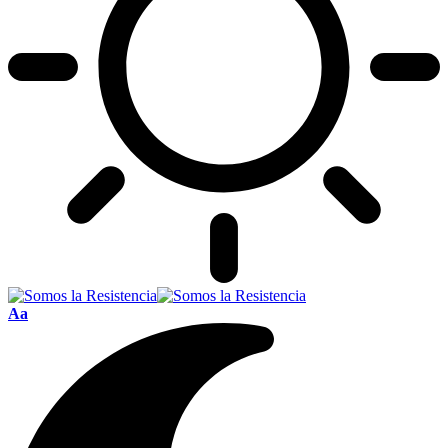
Font
Aa
Resizer