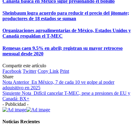
Canasta básica en México sigue presionando el bolsillo
Sheinbaum logra acuerdo para reducir el precio del jitomate;
productores de 18 estados se suman
Organizaciones agroalimentarias de México, Estados Unidos y
Canadá respaldan el T-MEC
Remesas caen 9.5% en abril; registran su mayor retroceso
mensual desde 2020
Compartir este artículo
Facebook
Twitter
Copy Link
Print
Share
Nota Anterior
En México, 7 de cada 10 ve golpe al poder
adquisitivo en 2025
Siguiente Nota
Difícil cancelar T-MEC, pese a presiones de EU y
Canadá: BX+
- Publicidad -
Noticias Recientes