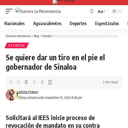
Aa
Font
Resizer
Nacionales
Aguascalientes
Deportes
Espectáculos
Somos la Resistencia
>
Blog
>
Estados
>
Se quiere dar un tiro en el pie el gobernador de Sinaloa
ESTADOS
Se quiere dar un tiro en el pie el
gobernador de Sinaloa
2 Min Read
Letizia Franco
Última actualización noviembre 14, 2024 8:48 pm
Solicitará al IEES inicie proceso de
revocación de mandato en su contra