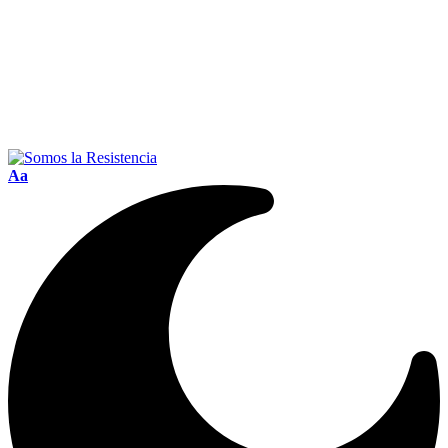
Font
Aa
Resizer