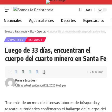
Aa
Font
Resizer
Nacionales
Aguascalientes
Deportes
Espectáculos
Somos la Resistencia
>
Blog
>
Deportes
>
Luego de 33 días, encuentran el cuerpo del cuarto minero en Santa Fe
DEPORTES
ESTADOS
Luego de 33 días, encuentran el
cuerpo del cuarto minero en Santa Fe
2 Min Read
Prensa Estados
Última actualización abril 28, 2026 6:49 pm
Tras más de un mes de intensas labores de búsqueda y
rescate, autoridades confirmaron el hallazgo del cuerpo del