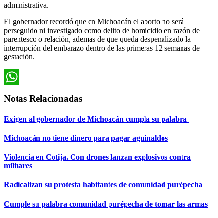
administrativa.
El gobernador recordó que en Michoacán el aborto no será
perseguido ni investigado como delito de homicidio en razón de
parentesco o relación, además de que queda despenalizado la
interrupción del embarazo dentro de las primeras 12 semanas de
gestación.
WhatsApp
Notas Relacionadas
Exigen al gobernador de Michoacán cumpla su palabra
Michoacán no tiene dinero para pagar aguinaldos
Violencia en Cotija. Con drones lanzan explosivos contra
militares
Radicalizan su protesta habitantes de comunidad purépecha
Cumple su palabra comunidad purépecha de tomar las armas