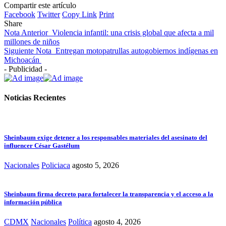
Compartir este artículo
Facebook
Twitter
Copy Link
Print
Share
Nota Anterior
Violencia infantil: una crisis global que afecta a mil
millones de niños
Siguiente Nota
Entregan motopatrullas autogobiernos indígenas en
Michoacán
- Publicidad -
Noticias Recientes
Sheinbaum exige detener a los responsables materiales del asesinato del
influencer César Gastélum
Nacionales
Policiaca
agosto 5, 2026
Sheinbaum firma decreto para fortalecer la transparencia y el acceso a la
información pública
CDMX
Nacionales
Política
agosto 4, 2026