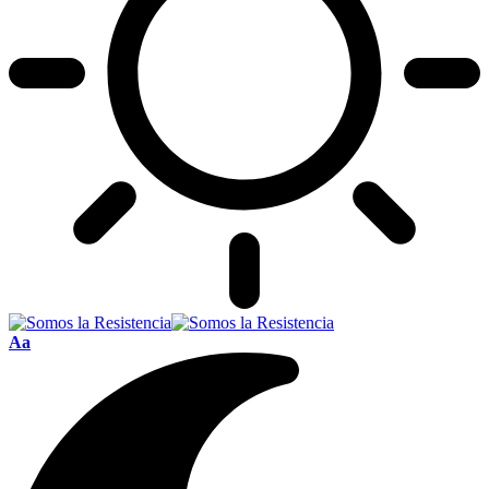
Font
Aa
Resizer