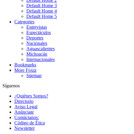
Default Home 2
Default Home 3
Default Home 4
Default Home 5
Categories
Entrevistas
Espectáculos
Deportes
Nacionales
Aguascalientes
Michoacán
Internacionales
Bookmarks
More Foxiz
Sitemap
Síguenos
¿Quiénes Somos?
Directorio
Aviso Legal
Anúnciate
Contáctanos:
Código de Ética
Newsletter