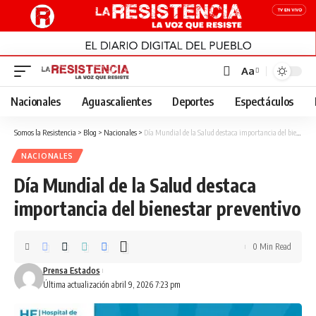
Aa
Font
Resizer
Nacionales
Aguascalientes
Deportes
Espectáculos
Somos la Resistencia
>
Blog
>
Nacionales
>
Día Mundial de la Salud destaca importancia del bienestar preventivo
NACIONALES
Día Mundial de la Salud destaca
importancia del bienestar preventivo
0 Min Read
Prensa Estados
Última actualización abril 9, 2026 7:23 pm