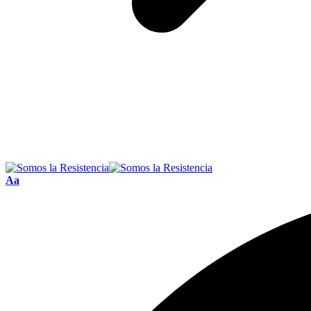
Font
Aa
Resizer