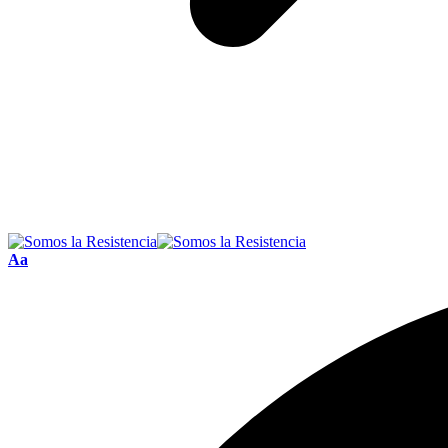
Font
Aa
Resizer