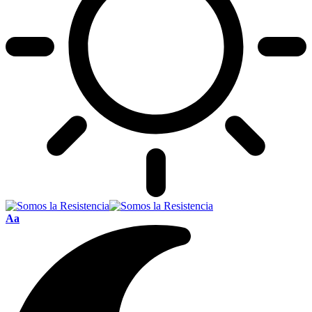
Font
Aa
Resizer