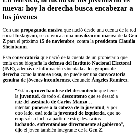
nueva: hoy la derecha busca encabezar a
los jóvenes
Con una
propaganda masiva
que nació desde una cuenta de la red
social
Instagram
, se convoca a una
movilización masiva
de la
Gen
Z
para el próximo
15 de noviembre
, contra la
presidenta Claudia
Sheinbaum
.
Esta
convocatoria
que nació de la cuenta de un propietario que
tenía en su biografía la
defensa del Instituto Nacional Electoral
(INE)
, además de información vinculada a los
grupos de
derecha
como la
marea rosa
, no puede ser una
convocatoria
genuina de jóvenes inconformes
, denunció
Ángeles Ramírez
.
“Están
aprovechándose del descontento
que tiene
la
juventud
, de todo el
descontento
que se desató a
raíz del
asesinato de Carlos Manzo
…
intentan
ponerse a la cabeza de la juventud
, y por
otro lado, está toda la
juventud de izquierda
, que no
empezó su lucha a partir de esto; lleva
años
luchando
,
enfrentándose directamente al gobierno
”,
dijo el joven también integrante de la
Gen Z
.