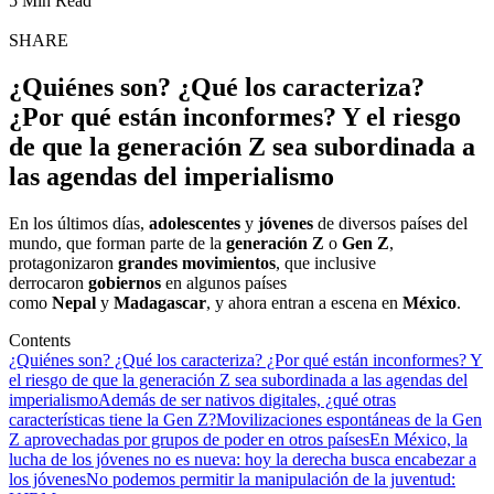
5 Min Read
SHARE
¿Quiénes son? ¿Qué los caracteriza?
¿Por qué están inconformes? Y el riesgo
de que la generación Z sea subordinada a
las agendas del imperialismo
En los últimos días,
adolescentes
y
jóvenes
de diversos países del
mundo, que forman parte de la
generación Z
o
Gen Z
,
protagonizaron
grandes movimientos
, que inclusive
derrocaron
gobiernos
en algunos países
como
Nepal
y
Madagascar
, y ahora entran a escena en
México
.
Contents
¿Quiénes son? ¿Qué los caracteriza? ¿Por qué están inconformes? Y
el riesgo de que la generación Z sea subordinada a las agendas del
imperialismo
Además de ser nativos digitales, ¿qué otras
características tiene la Gen Z?
Movilizaciones espontáneas de la Gen
Z aprovechadas por grupos de poder en otros países
En México, la
lucha de los jóvenes no es nueva: hoy la derecha busca encabezar a
los jóvenes
No podemos permitir la manipulación de la juventud: