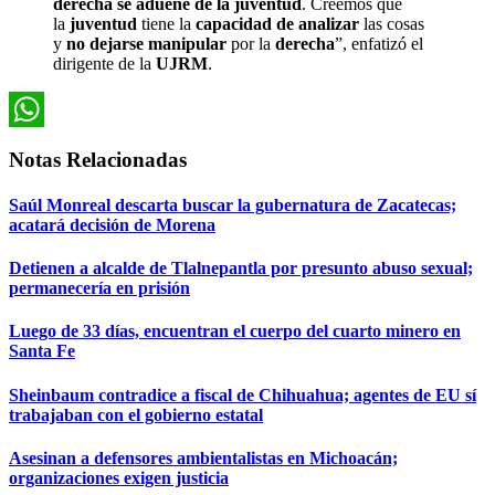
derecha se adueñe de la juventud
. Creemos que
la
juventud
tiene la
capacidad de analizar
las cosas
y
no dejarse manipular
por la
derecha
”, enfatizó el
dirigente de la
UJRM
.
WhatsApp
Notas Relacionadas
Saúl Monreal descarta buscar la gubernatura de Zacatecas;
acatará decisión de Morena
Detienen a alcalde de Tlalnepantla por presunto abuso sexual;
permanecería en prisión
Luego de 33 días, encuentran el cuerpo del cuarto minero en
Santa Fe
Sheinbaum contradice a fiscal de Chihuahua; agentes de EU sí
trabajaban con el gobierno estatal
Asesinan a defensores ambientalistas en Michoacán;
organizaciones exigen justicia