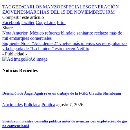
TAGGED:
CARLOS MANZO
ESPECIALES
GENERACIÓN
Z
JÓVENES
MARCHAS DEL 15 DE NOVIEMBRE
UJRM
Compartir este artículo
Facebook
Twitter
Copy Link
Print
Share
Nota Anterior
México refuerza blindaje sanitario: rechaza más de
mil embarques comerciales
Siguiente Nota
“Accidente 2” vuelve más intensa: secretos, alianzas
y la llegada de “La Pantera” estremecen Netflix
- Publicidad -
Noticias Recientes
Detención de Ángel Aguirre es un trabajo de la FGR: Claudia Sheinbaum
Nacionales
Policiaca
Política
agosto 7, 2026
Sheinbaum plantea consulta pública antes de avanzar con explotación de gas
no convencional