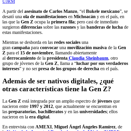
UJRM
A partir del
asesinato de Carlos Manzo
, “el
Bukele mexicano
”, se
desató una
ola de manifestaciones
en
Michoacán
y en el país, en
las que la
Gen Z
ocupa la
primera fila
; pero casi de inmediato
surgieron
diferencias
sobre las
razones
y las
banderas de lucha
de
estas manifestaciones.
Mientras se desborda en las
redes sociales
una
gran
campaña
para
convocar
una
movilización masiva
de la
Gen
Z
para el
15 de noviembre
, llamando abiertamente
al
derrocamiento
de la
presidenta
Claudia Sheinbaum
, otro
grupo de jóvenes de la
Gen Z
, llama a “
luchar por sus verdaderos
intereses
” y no ser
presa de los grupos de derecha
en el país.
Además de ser nativos digitales, ¿qué
otras características tiene la Gen Z?
La
Gen Z
está integrada por un amplio espectro de
jóvenes
que
nacieron entre
1997 y 2012
, que actualmente se encuentran en
las
preparatorias
,
bachilleratos
y en las
universidades
; ellos
nacieron en la
era digital
.
En entrevista con
AMEXI
,
Miguel Ángel Ángeles Ramírez
, de