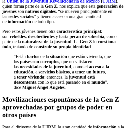
la
Unión de la Juventud Revolucionaria de México
(
UJRM
)
,
quien forma parte de la
Gen Z
, nos explica que esta
generación de
jóvenes
son
nativos digitales
, “se mueven principalmente en
las
redes sociales
” y tienen acceso a una gran cantidad
de
información
de todo tipo.
Pero estos jóvenes tienen otra
característica principal
:
son
rebeldes
,
desobedientes
y hasta
pecan de soberbia
, como
parte de la
naturaleza de la juventud
. La
Gen Z
lo
cuestiona
todo
, tratando de
construir su propia identidad
.
“Están
hartos
de la
situación
que están viviendo, que
los
países son corruptos
, que no satisfacen
las
necesidades de la juventud
, como el
acceso a la
educación
, a
servicios básicos
, a
tener un futuro
,
a
tener vivienda
; entonces, la
juventud está
descontenta
con lo que está pasando en el
mundo
”,
dice
Miguel Ángel Ángeles
.
Movilizaciones espontáneas de la Gen Z
aprovechadas por grupos de poder en
otros países
Para el dirigente de la
UJRM
, la gran cantidad de
información
a la