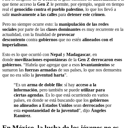
que tiene acceso la
Gen Z
le permite, por ejemplo, seguir en tiempo
real el
genocidio contra el pueblo palestino
, lo que los llevó a
salir
masivamente a las calles
para
detener este crimen
.
Pero no siempre ocurre esto: la
manipulación de las redes
sociales
por parte de las
clases dominantes
es muy recurrente en la
actualidad, con la finalidad de
provocar
descontento
contra
gobiernos
que no estén
alineados con el
imperialismo
.
Esto es lo que ocurrió con
Nepal
y
Madagascar
, en
donde
movilizaciones espontáneas
de la
Gen Z
derrocaron esos
gobiernos
. “Habría que agregar que a esos
levantamientos
se
sumaron las
fuerzas armadas
de sus países, lo que nos demuestra
que no era sólo la
juventud harta
”.
“Es un
arma de doble filo
: sí hay
acceso a la
información
, pero también se puede
utilizar para
ciertas agendas
. Es lo que está ocurriendo en varios
países, en donde se está buscando que los
gobiernos
no alineados a Estados Unidos
sean
derrocados
por
esta
espontaneidad de la juventud
”, dijo
Ángeles
Ramírez
.
En México, la lucha de los jóvenes no es