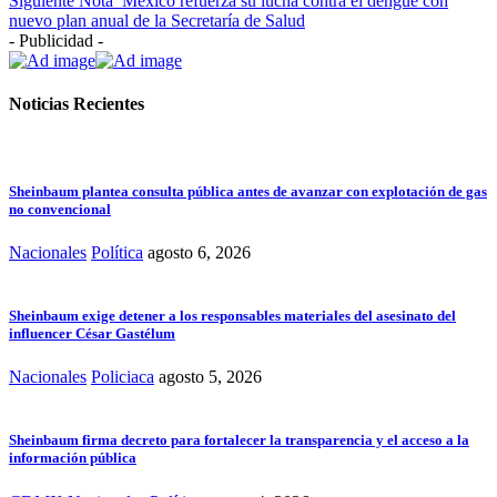
Siguiente Nota
México refuerza su lucha contra el dengue con
nuevo plan anual de la Secretaría de Salud
- Publicidad -
Noticias Recientes
Sheinbaum plantea consulta pública antes de avanzar con explotación de gas
no convencional
Nacionales
Política
agosto 6, 2026
Sheinbaum exige detener a los responsables materiales del asesinato del
influencer César Gastélum
Nacionales
Policiaca
agosto 5, 2026
Sheinbaum firma decreto para fortalecer la transparencia y el acceso a la
información pública