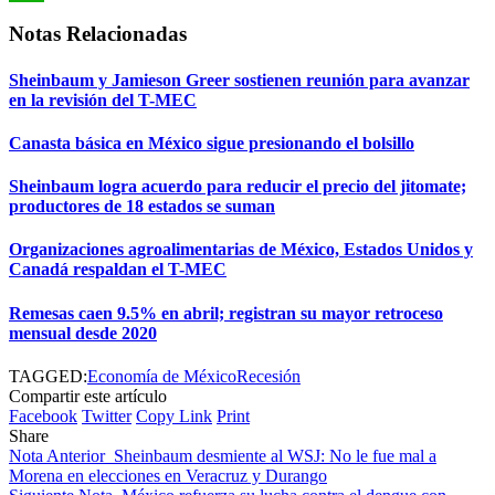
WhatsApp
Notas Relacionadas
Sheinbaum y Jamieson Greer sostienen reunión para avanzar
en la revisión del T-MEC
Canasta básica en México sigue presionando el bolsillo
Sheinbaum logra acuerdo para reducir el precio del jitomate;
productores de 18 estados se suman
Organizaciones agroalimentarias de México, Estados Unidos y
Canadá respaldan el T-MEC
Remesas caen 9.5% en abril; registran su mayor retroceso
mensual desde 2020
TAGGED:
Economía de México
Recesión
Compartir este artículo
Facebook
Twitter
Copy Link
Print
Share
Nota Anterior
Sheinbaum desmiente al WSJ: No le fue mal a
Morena en elecciones en Veracruz y Durango