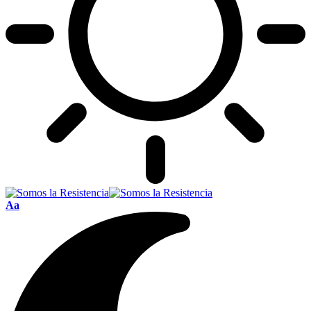
Font
Aa
Resizer