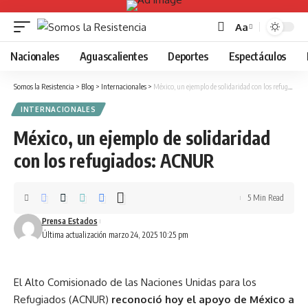
Aa
Font
Resizer
Nacionales
Aguascalientes
Deportes
Espectáculos
Somos la Resistencia
>
Blog
>
Internacionales
>
México, un ejemplo de solidaridad con los refugiados: ACNUR
INTERNACIONALES
México, un ejemplo de solidaridad
con los refugiados: ACNUR
5 Min Read
Prensa Estados
Última actualización marzo 24, 2025 10:25 pm
El Alto Comisionado de las Naciones Unidas para los
Refugiados (ACNUR)
reconoció hoy el apoyo de México a