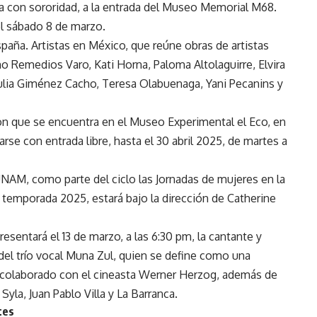
cha con sororidad, a la entrada del Museo Memorial M68.
l sábado 8 de marzo.
spaña. Artistas en México, que reúne obras de artistas
o Remedios Varo, Kati Horna, Paloma Altolaguirre, Elvira
Julia Giménez Cacho, Teresa Olabuenaga, Yani Pecanins y
on que se encuentra en el Museo Experimental el Eco, en
arse con entrada libre, hasta el 30 abril 2025, de martes a
UNAM, como parte del ciclo las Jornadas de mujeres en la
 temporada 2025, estará bajo la dirección de Catherine
resentará el 13 de marzo, a las 6:30 pm, la cantante y
del trío vocal Muna Zul, quien se define como una
a colaborado con el cineasta Werner Herzog, además de
yla, Juan Pablo Villa y La Barranca.
tes