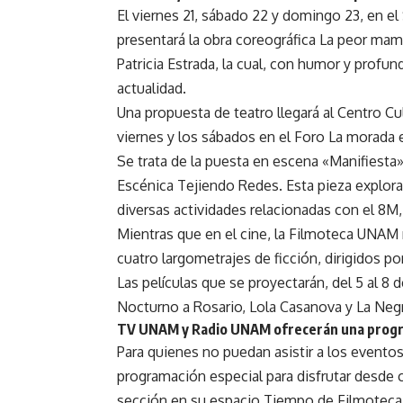
El viernes 21, sábado 22 y domingo 23, en el 
presentará la obra coreográfica La peor mam
Patricia Estrada, la cual, con humor y profu
actualidad.
Una propuesta de teatro llegará al Centro Cult
viernes y los sábados en el Foro La morada e
Se trata de la puesta en escena «Manifiesta
Escénica Tejiendo Redes. Esta pieza explora e
diversas actividades relacionadas con el 8M, 
Mientras que en el cine, la Filmoteca UNAM
cuatro largometrajes de ficción, dirigidos p
Las películas que se proyectarán, del 5 al 8 
Nocturno a Rosario, Lola Casanova y La Neg
TV UNAM y Radio UNAM ofrecerán una progr
Para quienes no puedan asistir a los event
programación especial para disfrutar desde c
sección en su espacio Tiempo de Filmoteca 