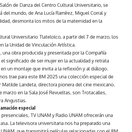
Salón de Danza del Centro Cultural Universitario, se
á del mundo, de Ana Lucía Ramírez, Miguel Corral y
ndidad, desmonta los mitos de la maternidad en la
ural Universitario Tlatelolco, a partir del 7 de marzo, los
n la Unidad de Vinculación Artística.
», una obra producida y presentada por la Compañía
l significado de ser mujer en la actualidad y retrata
en un montaje que invita a la reflexión y al diálogo.
 nos trae para este 8M 2025 una colección especial de
or Matilde Landeta, directora pionera del cine mexicano.
de marzo en la Sala José Revueltas, son Trotacalles,
ra Angustias.
amación especial
os presenciales, TV UNAM y Radio UNAM ofrecerán una
asa. La televisora universitaria nos ha preparado una
UNAM, que transmitirá películas relacionadas con el 8M,