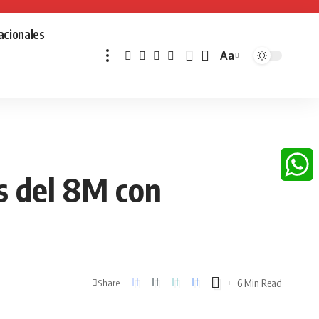
acionales
Aa
Font
Resizer
s del 8M con
Whats
6 Min Read
Share