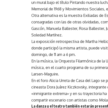
un mural bajo el título Pintando nuestra lu
Memorial de 1968 y Movimientos Sociales, e
Otra alternativa es la muestra Exiliadas de E
consagradas con las de otras olvidadas, com
Gascón, Manuela Ballester, Rosa Ballester, 
Soledad Martínez.
La exposición retrospectiva de Martha Helli
donde participó la misma artista, puede visit
domingo, de 11 am a 6 pm.
En la música, la Orquesta Filarmónica de la 
música, en el cuarto programa de su primera
Larsen-Maguire.
En el foro Alicia Urreta de Casa del Lago se p
cineasta Dora Juárez Kiczkovsky, integrante 
«inmigrante extrema» y en su trayectoria h
compartir escenario con artistas como Mola S
La danza y el teatro también estarán presen