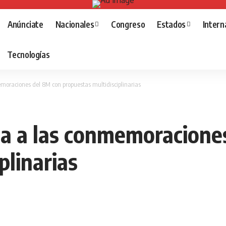
Anúnciate
Nacionales
Congreso
Estados
Intern
Tecnologías
raciones del 8M con propuestas multidisciplinarias
 a las conmemoracione
plinarias