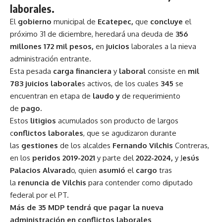
laborales.
El
gobierno
municipal de
Ecatepec,
que
concluye
el
próximo 31 de diciembre, heredará una deuda de
356
millones 172 mil
pesos,
en
juicios
laborales a la nieva
administración entrante.
Esta pesada
carga financiera
y
laboral
consiste en
mil
783 juicios
laborale
s activos, de los cuales
345
se
encuentran en etapa de
laudo y
de requerimiento
de
pago.
Estos
litigios
acumulados son producto de largos
c
onflictos laborales
, que se agudizaron durante
las
gestiones
de los alcaldes
Fernando Vilchis
Contreras,
en los
peridos 2019-2021
y parte del
2022-2024,
y J
esús
Palacios Alvarad
o, quien
asumió
el
cargo
tras
la
renuncia de Vilchis
para contender como diputado
federal por el PT.
Más de 35 MDP tendrá que pagar la nueva
administración en conflictos laborales