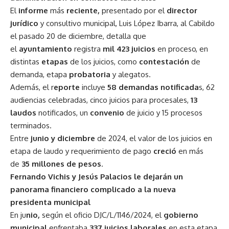
El
informe
más
reciente,
presentado por el
director
jurídico
y consultivo municipal, Luis López Ibarra, al Cabildo
el pasado 20 de diciembre, detalla que
el
ayuntamiento
registra
mil 423 juicios
en proceso, en
distintas
etapas
de los juicios, como
contestación
de
demanda, etapa
probatoria
y alegatos.
Además, el r
eporte
incluye
58 demandas notificada
s, 62
audiencias celebradas, cinco juicios para procesales,
13
laudos
notificados, un
convenio
de juicio y 15 procesos
terminados.
Entre
junio y diciembre
de 2024, el valor de los juicios en
etapa de laudo y requerimiento de pago
creció
en más
de
35 millones de pesos
.
Fernando Vichis y Jesús Palacios le dejarán un
panorama financiero complicado a la nueva
presidenta municipal
En ju
nio,
según el oficio DJC/L/1146/2024, el
gobierno
municipal
enfrentaba
337 juicios laborales
en esta etapa,