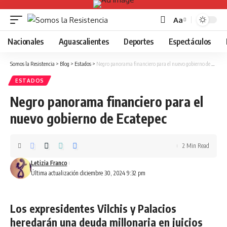
Aa
Font
Resizer
Nacionales
Aguascalientes
Deportes
Espectáculos
Somos la Resistencia
>
Blog
>
Estados
>
Negro panorama financiero para el nuevo gobierno de Ecatepec
ESTADOS
Negro panorama financiero para el
nuevo gobierno de Ecatepec
2 Min Read
Letizia Franco
Última actualización diciembre 30, 2024 9:32 pm
Los expresidentes Vilchis y Palacios
heredarán una deuda millonaria en juicios