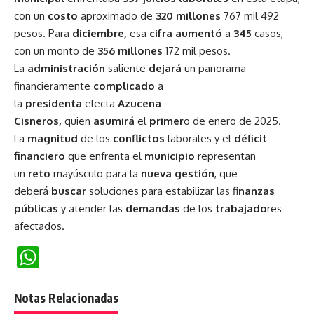
con un
costo
aproximado de
320 millones
767 mil 492
pesos. Para
diciembre,
esa
cifra aumentó
a
345
casos,
con un monto de
356 millones
172 mil pesos.
La
administración
saliente
dejará
un panorama
financieramente
complicado
a
la
presidenta
electa
Azucena
Cisneros,
quien
asumirá
el
primer
o de enero de 2025.
La
magnitud
de los
conflictos
laborales y el
déficit
financiero
que enfrenta el
municipio
representan
un
reto
mayúsculo para la
nueva gestión
, que
deberá
buscar
soluciones para estabilizar las fi
nanzas
públicas
y atender las
demandas
de los
trabajado
res
afectados.
WhatsApp
Notas Relacionadas