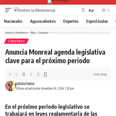
Aa
Font
Resizer
Nacionales
Aguascalientes
Deportes
Espectáculos
Somos la Resistencia
>
Blog
>
Congreso
>
Anuncia Monreal agenda legislativa clave para el próximo periodo
CONGRESO
Anuncia Monreal agenda legislativa
clave para el próximo periodo
3 Min Read
Letizia Franco
Última actualización diciembre 30, 2024 7:28 pm
En el próximo periodo legislativo se
trabajará en leyes reglamentaria de las