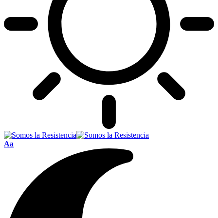
Font
Aa
Resizer