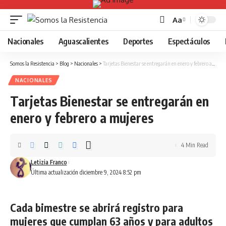
Aa
Font
Resizer
Nacionales
Aguascalientes
Deportes
Espectáculos
Somos la Resistencia
>
Blog
>
Nacionales
>
Tarjetas Bienestar se entregarán en enero y febrero a mujeres
NACIONALES
Tarjetas Bienestar se entregarán en
enero y febrero a mujeres
4 Min Read
Letizia Franco
Última actualización diciembre 9, 2024 8:52 pm
Cada bimestre se abrirá registro para
mujeres que cumplan 63 años y para adultos