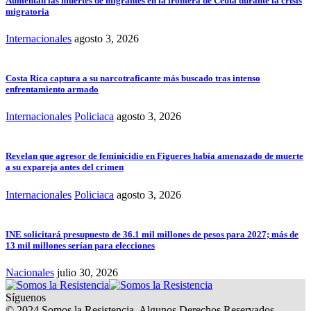
Aumentan las muertes de migrantes en la frontera de Ceuta durante la crisis
migratoria
Internacionales
agosto 3, 2026
Costa Rica captura a su narcotraficante más buscado tras intenso
enfrentamiento armado
Internacionales
Policiaca
agosto 3, 2026
Revelan que agresor de feminicidio en Figueres había amenazado de muerte
a su expareja antes del crimen
Internacionales
Policiaca
agosto 3, 2026
INE solicitará presupuesto de 36.1 mil millones de pesos para 2027; más de
13 mil millones serían para elecciones
Nacionales
julio 30, 2026
Síguenos
© 2024 Somos la Resistencia. Algunos Derechos Reservados.