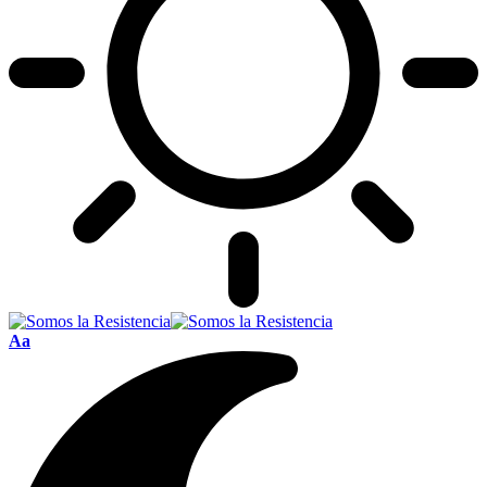
Font
Aa
Resizer