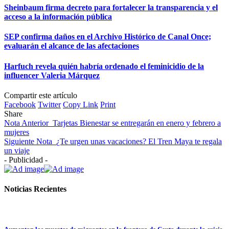
Sheinbaum firma decreto para fortalecer la transparencia y el
acceso a la información pública
SEP confirma daños en el Archivo Histórico de Canal Once;
evaluarán el alcance de las afectaciones
Harfuch revela quién habría ordenado el feminicidio de la
influencer Valeria Márquez
Compartir este artículo
Facebook
Twitter
Copy Link
Print
Share
Nota Anterior
Tarjetas Bienestar se entregarán en enero y febrero a
mujeres
Siguiente Nota
¿Te urgen unas vacaciones? El Tren Maya te regala
un viaje
- Publicidad -
Noticias Recientes