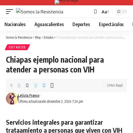
Aa
Font
Resizer
Nacionales
Aguascalientes
Deportes
Espectáculos
Somos la Resistencia
>
Blog
>
Estados
>
Chiapas ejemplo nacional para atender a personas con VIH
ESTADOS
Chiapas ejemplo nacional para
atender a personas con VIH
3 Min Read
Letizia Franco
Última actualización diciembre 2, 2024 7:24 pm
Servicios integrales para garantizar
trataamiento a personas que viven con VIH