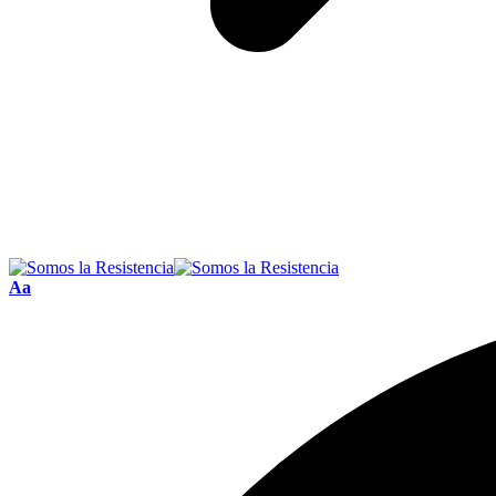
Font
Aa
Resizer