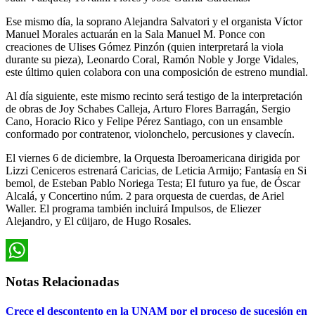
Ese mismo día, la soprano Alejandra Salvatori y el organista Víctor
Manuel Morales actuarán en la Sala Manuel M. Ponce con
creaciones de Ulises Gómez Pinzón (quien interpretará la viola
durante su pieza), Leonardo Coral, Ramón Noble y Jorge Vidales,
este último quien colabora con una composición de estreno mundial.
Al día siguiente, este mismo recinto será testigo de la interpretación
de obras de Joy Schabes Calleja, Arturo Flores Barragán, Sergio
Cano, Horacio Rico y Felipe Pérez Santiago, con un ensamble
conformado por contratenor, violonchelo, percusiones y clavecín.
El viernes 6 de diciembre, la Orquesta Iberoamericana dirigida por
Lizzi Ceniceros estrenará Caricias, de Leticia Armijo; Fantasía en Si
bemol, de Esteban Pablo Noriega Testa; El futuro ya fue, de Óscar
Alcalá, y Concertino núm. 2 para orquesta de cuerdas, de Ariel
Waller. El programa también incluirá Impulsos, de Eliezer
Alejandro, y El cüijaro, de Hugo Rosales.
WhatsApp
Notas Relacionadas
Crece el descontento en la UNAM por el proceso de sucesión en