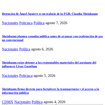
Detención de Ángel Aguirre es un trabajo de la FGR: Claudia Sheinbaum
Nacionales
Policiaca
Política
agosto 7, 2026
Sheinbaum plantea consulta pública antes de avanzar con explotación de gas
no convencional
Nacionales
Política
agosto 6, 2026
Sheinbaum exige detener a los responsables materiales del asesinato del
influencer César Gastélum
Nacionales
Policiaca
agosto 5, 2026
Sheinbaum firma decreto para fortalecer la transparencia y el acceso a la
información pública
CDMX
Nacionales
Política
agosto 4, 2026