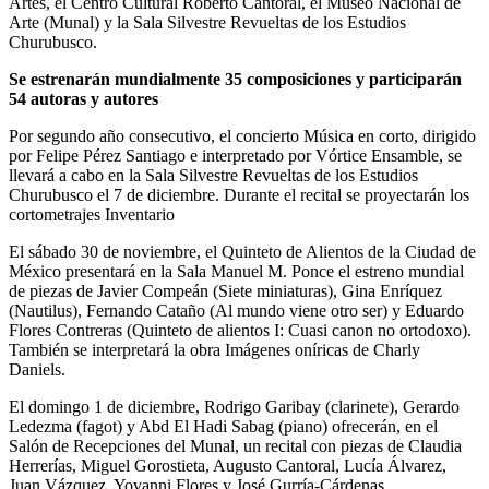
Artes, el Centro Cultural Roberto Cantoral, el Museo Nacional de
Arte (Munal) y la Sala Silvestre Revueltas de los Estudios
Churubusco.
Se estrenarán mundialmente 35 composiciones y participarán
54 autoras y autores
Por segundo año consecutivo, el concierto Música en corto, dirigido
por Felipe Pérez Santiago e interpretado por Vórtice Ensamble, se
llevará a cabo en la Sala Silvestre Revueltas de los Estudios
Churubusco el 7 de diciembre. Durante el recital se proyectarán los
cortometrajes Inventario
El sábado 30 de noviembre, el Quinteto de Alientos de la Ciudad de
México presentará en la Sala Manuel M. Ponce el estreno mundial
de piezas de Javier Compeán (Siete miniaturas), Gina Enríquez
(Nautilus), Fernando Cataño (Al mundo viene otro ser) y Eduardo
Flores Contreras (Quinteto de alientos I: Cuasi canon no ortodoxo).
También se interpretará la obra Imágenes oníricas de Charly
Daniels.
El domingo 1 de diciembre, Rodrigo Garibay (clarinete), Gerardo
Ledezma (fagot) y Abd El Hadi Sabag (piano) ofrecerán, en el
Salón de Recepciones del Munal, un recital con piezas de Claudia
Herrerías, Miguel Gorostieta, Augusto Cantoral, Lucía Álvarez,
Juan Vázquez, Yovanni Flores y José Gurría-Cárdenas.