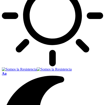
Font
Aa
Resizer