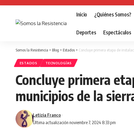
Inicio
¿Quiénes Somos?
Deportes
Espectáculos
Somos la Resistencia
>
Blog
>
Estados
>
Concluye primera etapa de instalaci
ESTADOS
TECNOLOGÍAS
Concluye primera etap
municipios de la sier
Letizia Franco
Última actualización noviembre 7, 2024 8:33 pm