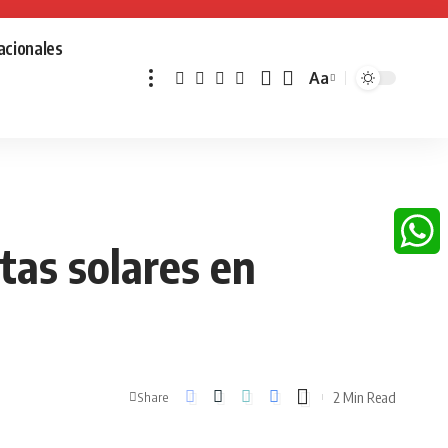
acionales
Aa
Font
Resizer
tas solares en
Whats
2 Min Read
Share