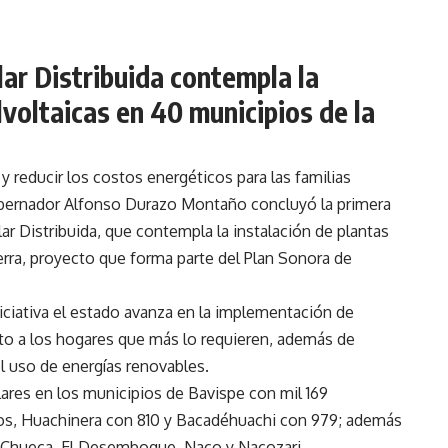
ar Distribuida contempla la
lvoltaicas en 40 municipios de la
 y reducir los costos energéticos para las familias
bernador Alfonso Durazo Montaño concluyó la primera
r Distribuida, que contempla la instalación de plantas
ierra, proyecto que forma parte del Plan Sonora de
iciativa el estado avanza en la implementación de
ecto a los hogares que más lo requieren, además de
l uso de energías renovables.
lares en los municipios de Bavispe con mil 169
ados, Huachinera con 810 y Bacadéhuachi con 979; además
ta Chueca, El Desemboque, Naco y Nacozari.