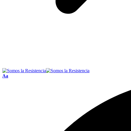
Font
Aa
Resizer