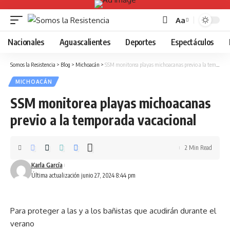
Aa
Font
Resizer
Nacionales
Aguascalientes
Deportes
Espectáculos
Somos la Resistencia
>
Blog
>
Michoacán
>
SSM monitorea playas michoacanas previo a la temporada vacacional
MICHOACÁN
SSM monitorea playas michoacanas
previo a la temporada vacacional
2 Min Read
Karla García
Última actualización junio 27, 2024 8:44 pm
Para proteger a las y a los bañistas que acudirán durante el
verano