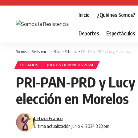
Inicio
¿Quiénes Somos?
Deportes
Espectáculos
Somos la Resistencia
>
Blog
>
Estados
>
PRI-PAN-PRD y Lucy Meza, van al an
ESTADOS
JUEGOS OLÍMPICOS 2024
PRI-PAN-PRD y Lucy Me
elección en Morelos
Letizia Franco
Última actualización junio 4, 2024 3:23 pm