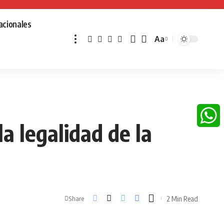
acionales
Aa
Font
Resizer
a legalidad de la
Whats
2 Min Read
Share