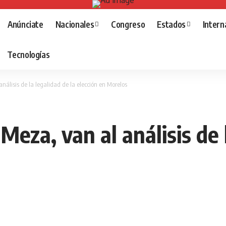
Anúnciate
Nacionales
Congreso
Estados
Intern
Tecnologías
álisis de la legalidad de la elección en Morelos
za, van al análisis de l