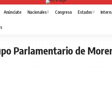
Anúnciate
Nacionales
Congreso
Estados
Intern
as
upo Parlamentario de More