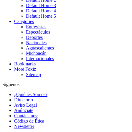
Default Home 2
Default Home 3
Default Home 4
Default Home 5
Categories
Entrevistas
Espectáculos
Deportes
Nacionales
Aguascalientes
Michoacán
Internacionales
Bookmarks
More Foxiz
Sitemap
Síguenos
¿Quiénes Somos?
Directorio
Aviso Legal
Anúnciate
Contáctanos:
Código de Ética
Newsletter