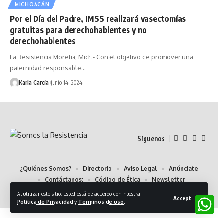
MICHOACÁN
Por el Día del Padre, IMSS realizará vasectomías
gratuitas para derechohabientes y no
derechohabientes
La Resistencia Morelia, Mich.- Con el objetivo de promover una
paternidad responsable…
Karla García
junio 14, 2024
Síguenos
¿Quiénes Somos?
Directorio
Aviso Legal
Anúnciate
Contáctanos:
Código de Ética
Newsletter
Al utilizar este sitio, usted está de acuerdo con nuestra
© 2024 Somos la Resistencia. Algunos Derechos Reservados.
Accept
Política de Privacidad
y
Términos de uso
.