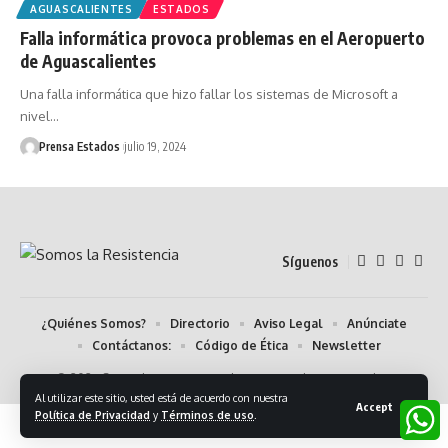
AGUASCALIENTES
ESTADOS
Falla informática provoca problemas en el Aeropuerto
de Aguascalientes
Una falla informática que hizo fallar los sistemas de Microsoft a
nivel…
Prensa Estados
julio 19, 2024
Síguenos
¿Quiénes Somos?
Directorio
Aviso Legal
Anúnciate
Contáctanos:
Código de Ética
Newsletter
© 2024 Somos la Resistencia. Algunos Derechos Reservados.
Al utilizar este sitio, usted está de acuerdo con nuestra
Accept
Política de Privacidad
y
Términos de uso
.