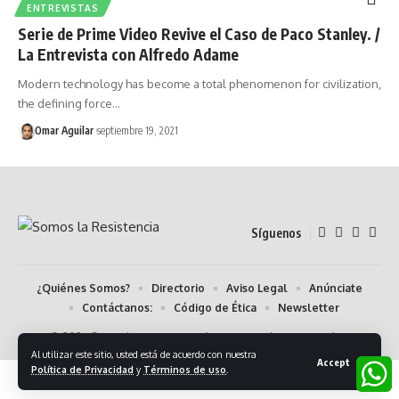
ENTREVISTAS
Serie de Prime Video Revive el Caso de Paco Stanley. /
La Entrevista con Alfredo Adame
Modern technology has become a total phenomenon for civilization,
the defining force…
Omar Aguilar
septiembre 19, 2021
Síguenos
¿Quiénes Somos?
Directorio
Aviso Legal
Anúnciate
Contáctanos:
Código de Ética
Newsletter
© 2024 Somos la Resistencia. Algunos Derechos Reservados.
Al utilizar este sitio, usted está de acuerdo con nuestra
Accept
Política de Privacidad
y
Términos de uso
.