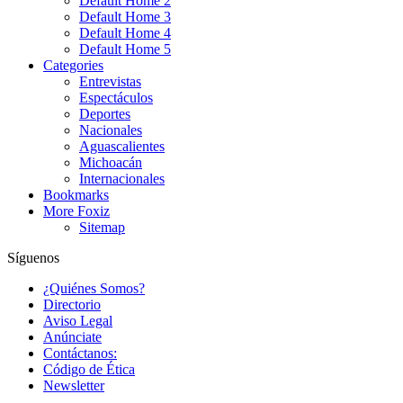
Default Home 2
Default Home 3
Default Home 4
Default Home 5
Categories
Entrevistas
Espectáculos
Deportes
Nacionales
Aguascalientes
Michoacán
Internacionales
Bookmarks
More Foxiz
Sitemap
Síguenos
¿Quiénes Somos?
Directorio
Aviso Legal
Anúnciate
Contáctanos:
Código de Ética
Newsletter