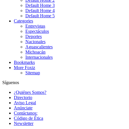
Default Home 2
Default Home 3
Default Home 4
Default Home 5
Categories
Entrevistas
Espectáculos
Deportes
Nacionales
Aguascalientes
Michoacán
Internacionales
Bookmarks
More Foxiz
Sitemap
Síguenos
¿Quiénes Somos?
Directorio
Aviso Legal
Anúnciate
Contáctanos:
Código de Ética
Newsletter