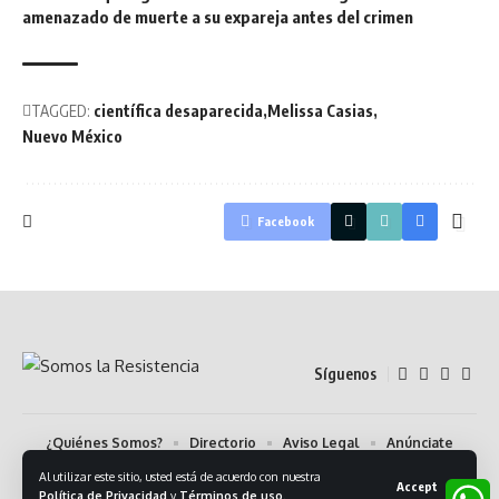
amenazado de muerte a su expareja antes del crimen
TAGGED:
científica desaparecida
Melissa Casias
Nuevo México
Facebook
Síguenos
¿Quiénes Somos?
Directorio
Aviso Legal
Anúnciate
Contáctanos:
Código de Ética
Newsletter
Al utilizar este sitio, usted está de acuerdo con nuestra
Accept
Política de Privacidad
y
Términos de uso
.