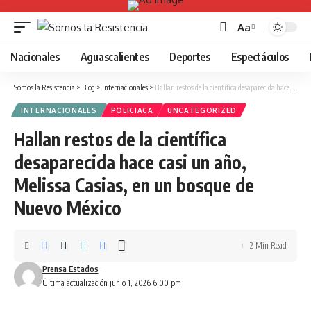
Aa
Font
Resizer
Nacionales
Aguascalientes
Deportes
Espectáculos
Somos la Resistencia
>
Blog
>
Internacionales
>
Hallan restos de la científica desaparecida hace casi un año, Melissa Casias, en un bosque de Nuevo México
INTERNACIONALES
POLICIACA
UNCATEGORIZED
Hallan restos de la científica
desaparecida hace casi un año,
Melissa Casias, en un bosque de
Nuevo México
2 Min Read
Prensa Estados
Última actualización junio 1, 2026 6:00 pm