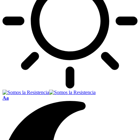
Font
Aa
Resizer