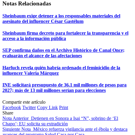
Notas Relacionadas
Sheinbaum exige detener a los responsables materiales del
asesinato del influencer César Gastélum
Sheinbaum firma decreto para fortalecer la transparencia y el
acceso a la información pública
SEP confirma daños en el Archivo Histórico de Canal Once;
evaluarán el alcance de las afectaciones
Harfuch revela quién habría ordenado el feminicidio de la
influencer Valeria Márquez
INE solicitará presupuesto de 36.1 mil millones de pesos para
2027; más de 13 mil millones serían para elecciones
Compartir este artículo
Facebook
Twitter
Copy Link
Print
Share
Nota Anterior
Detienen en Sonora a Isai “N”, sobrino de ‘El
Chapo’; EU solicita su extradición
Siguiente Nota
México refuerza vigilancia ante el ébola y destaca
avances del programa Salud Casa por Casa