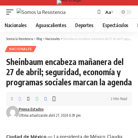
Aa
Font
Resizer
Nacionales
Aguascalientes
Deportes
Espectáculos
Somos la Resistencia
>
Blog
>
Nacionales
>
Sheinbaum encabeza mañanera del 27 de abril; seguridad, economía y programas sociales marcan la agenda
NACIONALES
Sheinbaum encabeza mañanera del
27 de abril; seguridad, economía y
programas sociales marcan la agenda
2 Min Read
Prensa Estados
Última actualización abril 27, 2026 6:39 pm
Ciudad de México.—
La presidenta de México, Claudia