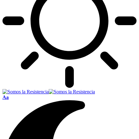
Font
Aa
Resizer