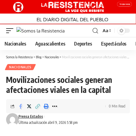
Aa
Font
Resizer
Nacionales
Aguascalientes
Deportes
Espectáculos
Somos la Resistencia
>
Blog
>
Nacionales
>
Movilizaciones sociales generan afectaciones viales en la capital
NACIONALES
Movilizaciones sociales generan
afectaciones viales en la capital
0 Min Read
Prensa Estados
Última actualización abril 9, 2026 5:58 pm