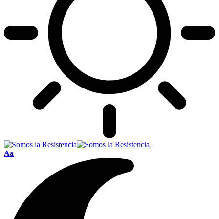
Font
Aa
Resizer