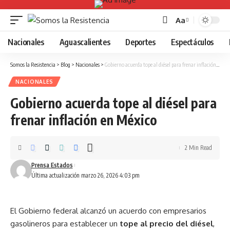
Aa
Font
Resizer
Nacionales
Aguascalientes
Deportes
Espectáculos
Somos la Resistencia
>
Blog
>
Nacionales
>
Gobierno acuerda tope al diésel para frenar inflación en México
NACIONALES
Gobierno acuerda tope al diésel para
frenar inflación en México
2 Min Read
Prensa Estados
Última actualización marzo 26, 2026 4:03 pm
El Gobierno federal alcanzó un acuerdo con empresarios
gasolineros para establecer un
tope al precio del diésel
,