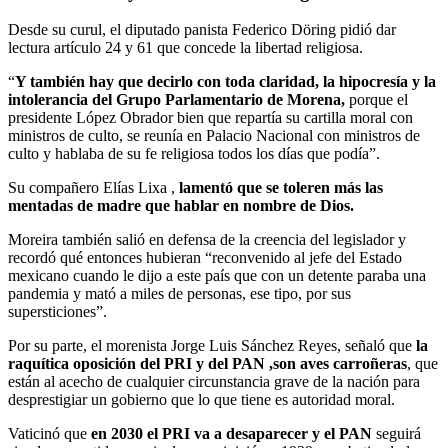
Desde su curul, el diputado panista Federico Döring pidió dar
lectura artículo 24 y 61 que concede la libertad religiosa.
“
Y también hay que decirlo con toda claridad, la hipocresía y la
intolerancia del Grupo Parlamentario de Morena,
porque el
presidente López Obrador bien que repartía su cartilla moral con
ministros de culto, se reunía en Palacio Nacional con ministros de
culto y hablaba de su fe religiosa todos los días que podía”.
Su compañero Elías Lixa ,
lamentó que se toleren más las
mentadas de madre que hablar en nombre de Dios.
Moreira también salió en defensa de la creencia del legislador y
recordó qué entonces hubieran “reconvenido al jefe del Estado
mexicano cuando le dijo a este país que con un detente paraba una
pandemia y mató a miles de personas, ese tipo, por sus
supersticiones”.
Por su parte, el morenista Jorge Luis Sánchez Reyes, señaló que
la
raquítica oposición del PRI y del PAN ,son aves carroñeras
, que
están al acecho de cualquier circunstancia grave de la nación para
desprestigiar un gobierno que lo que tiene es autoridad moral.
Vaticinó que
en 2030 el PRI va a desaparecer y el PAN
seguirá