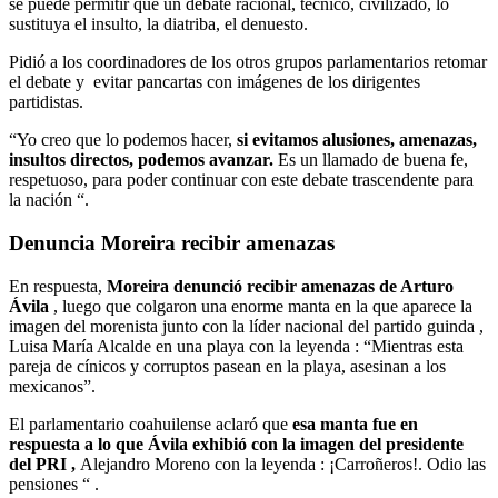
se puede permitir que un debate racional, técnico, civilizado, lo
sustituya el insulto, la diatriba, el denuesto.
Pidió a los coordinadores de los otros grupos parlamentarios retomar
el debate y evitar pancartas con imágenes de los dirigentes
partidistas.
“Yo creo que lo podemos hacer,
si evitamos alusiones, amenazas,
insultos directos, podemos avanzar.
Es un llamado de buena fe,
respetuoso, para poder continuar con este debate trascendente para
la nación “.
Denuncia Moreira recibir amenazas
En respuesta,
Moreira denunció recibir amenazas de Arturo
Ávila
, luego que colgaron una enorme manta en la que aparece la
imagen del morenista junto con la líder nacional del partido guinda ,
Luisa María Alcalde en una playa con la leyenda : “Mientras esta
pareja de cínicos y corruptos pasean en la playa, asesinan a los
mexicanos”.
El parlamentario coahuilense aclaró que
esa manta fue en
respuesta a lo que Ávila exhibió con la imagen del presidente
del PRI ,
Alejandro Moreno con la leyenda : ¡Carroñeros!. Odio las
pensiones “ .