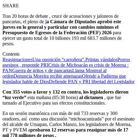
SHARE
Tras 20 horas de debate , cruce de acusaciones y jaloneos de
pancartas, el pleno de
l
a Cámara de Diputados aprobó este
jueves en lo general y particular con cambios mínimos el
Presupuesto de Egresos de la Federación (PEF) 2026
para
ejercer un gasto total de 10 billones 193 mil 683.7 millones de
pesos.
Contents
Reasignaciones
Una oposición “carroñera”.
Priistas vándalos
Porros
asesinos , responde PRI
Crisis de Michoacán es crisis de Morena :
PAN
Guerra de gritos y de pancartas
Llama Monreal al
orden
Denuncia Moreira recibir amenazas
Ofende a Padierna que
legislador hable de Dios
Defiende PAN y PRI libertad del Legislador
Con 355 votos a favor y 132 en contra, los legisladores dieron
“luz verde”
esta mañana (05:38 horas)
al dictamen
, que fue
turnado al Ejecutivo para sus efectos constitucionales.
En un sesión maratónica con más de mil 733 reservas y 300
oradores, así como una discusión “michoacanizada” por el asesinato
del alcalde de Uruapan, Carlos Manzo, los legisladores de Morena,
PT y PVEM a
probaron 12 reservas para reasignar más de 17
mil 778 millones de pesos .