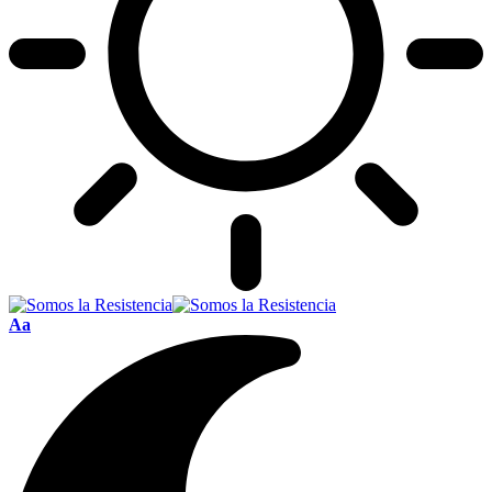
Font
Aa
Resizer