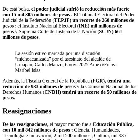
De está bolsa,
el poder judicial sufrió la reducción más fuerte
con 15 mil 805 millones de pesos .
El Tribunal Electoral del Poder
Judicial de la Federación (
TEPJF) un recorte de 260 millones de
pesos
; el Instituto Nacional Electoral (
INE) mil millones de
pesos
y Suprema Corte de Justicia de la Nación (
SCJN) 661
millones de pesos.
La sesión estivo marcada por una discusión
“michoacanizada” por el asesinato del alcalde de
Uruapan, Carlos Manzo, 6 nov. 2025 Amexi/Fotos:
Maribel Islas
Además, la Fiscalía General de la República (
FGR), tendrá una
reducción de 933 millones de pesos
y la Comisión Nacional de los
Derechos Humanos (
CNDH) tendrá un recorte de 50 millones de
pesos.
Reasignaciones
De las reasignaciones,
el mayor monto fue a
Educación Pública,
con 10 mil 842 millones de pesos ;
Ciencia, Humanidades,
Tecnología e Innovación, 2 mil 500 millones ; Cultura, mil 985