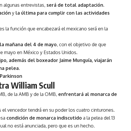
en algunas entrevistas,
será de total adaptación.
ación
y
la última para cumplir con las actividades
ues la función que encabezará el mexicano será en la
e la mañana del 4 de mayo
, con el objetivo de que
 de mayo en México y Estados Unidos.
ipo, además del boxeador Jaime Munguía, viajarán
ma pelea.
 Parkinson
ra William Scull
MB, de la AMB y de la OMB,
enfrentará al monarca de
s el vencedor tendrá en su poder los cuatro cinturones.
 esa
condición de monarca indiscutido
a la pelea del 13
ual no está anunciada, pero que es un hecho.