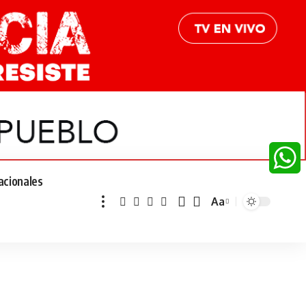
acionales
Whats
Aa
Font
Resizer