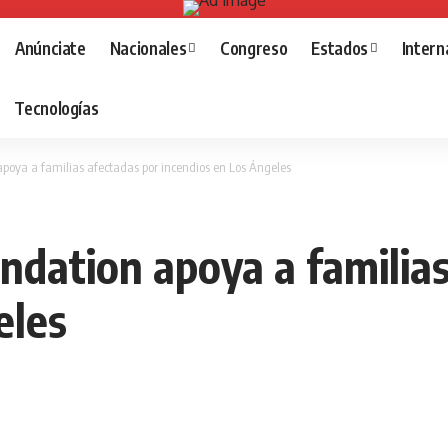
Anúnciate
Nacionales
Congreso
Estados
Intern
Tecnologías
apoya a familias afectadas por incendios en Los Ángeles
ndation apoya a familia
eles