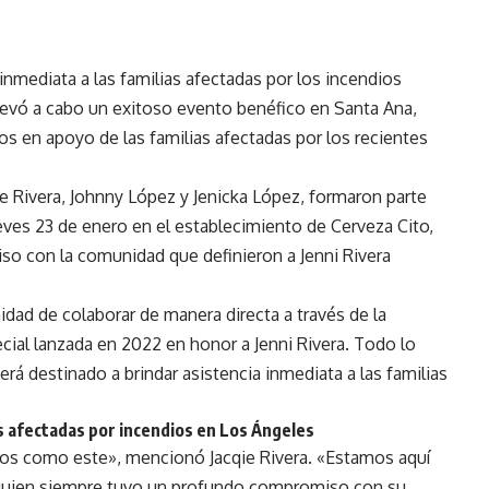
 inmediata a las familias afectadas por los incendios
levó a cabo un exitoso evento benéfico en Santa Ana,
os en apoyo de las familias afectadas por los recientes
qie Rivera, Johnny López y Jenicka López, formaron parte
eves 23 de enero en el establecimiento de Cerveza Cito,
miso con la comunidad que definieron a Jenni Rivera
nidad de colaborar de manera directa a través de la
ial lanzada en 2022 en honor a Jenni Rivera. Todo lo
rá destinado a brindar asistencia inmediata a las familias
s afectadas por incendios en Los Ángeles
os como este», mencionó Jacqie Rivera. «Estamos aquí
, quien siempre tuvo un profundo compromiso con su