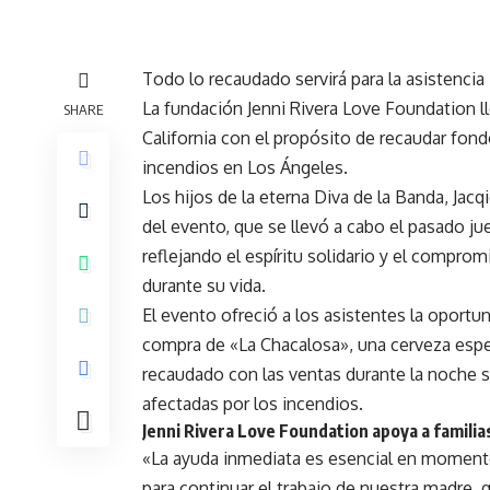
Todo lo recaudado servirá para la asistencia
La fundación
Jenni Rivera Love Foundation
l
SHARE
California con el propósito de recaudar fond
incendios en Los Ángeles.
Los hijos de la eterna Diva de la Banda, Jac
del evento, que se llevó a cabo el pasado ju
reflejando el espíritu solidario y el compro
durante su vida.
El evento ofreció a los asistentes la oportu
compra de «La Chacalosa», una cerveza espec
recaudado con las ventas durante la noche se
afectadas por los incendios.
Jenni Rivera Love Foundation apoya a familia
«La ayuda inmediata es esencial en moment
para continuar el trabajo de nuestra madre