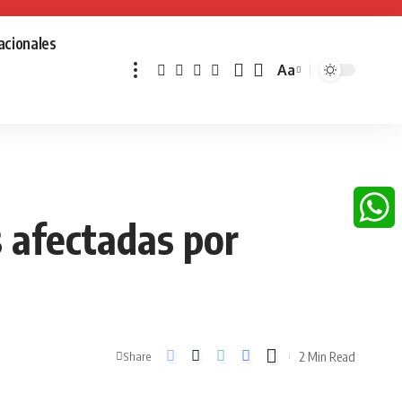
acionales
Aa
Font
Resizer
s afectadas por
Whats
2 Min Read
Share