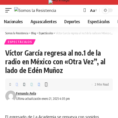
Aa
Font
Resizer
Nacionales
Aguascalientes
Deportes
Espectáculos
Somos la Resistencia
>
Blog
>
Espectáculos
>
Víctor García regresa al no.1 de la radio en México con «Otra Vez”, al lado de Edén Muñoz
ESPECTÁCULOS
Víctor García regresa al no.1 de la
radio en México con «Otra Vez”, al
lado de Edén Muñoz
2 Min Read
Fernando Avila
Última actualización enero 21, 2025 4:05 pm
El egresado de La Academia se renueva con sonidos